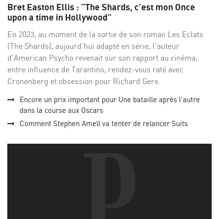
sur
su
Bret Easton Ellis : "The Shards, c’est mon Once
Facebo
Twi
upon a time in Hollywood"
En 2023, au moment de la sortie de son roman Les Eclats
(The Shards), aujourd’hui adapté en série, l’auteur
d’American Psycho revenait sur son rapport au cinéma,
entre influence de Tarantino, rendez-vous raté avec
Cronenberg et obsession pour Richard Gere.
Encore un prix important pour Une bataille après l'autre
dans la course aux Oscars
Comment Stephen Amell va tenter de relancer Suits