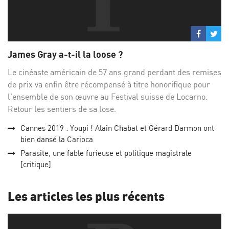
Partage
Par
sur
su
James Gray a-t-il la loose ?
Facebo
Twi
Le cinéaste américain de 57 ans grand perdant des remises
de prix va enfin être récompensé à titre honorifique pour
l’ensemble de son œuvre au Festival suisse de Locarno.
Retour les sentiers de sa lose.
Cannes 2019 : Youpi ! Alain Chabat et Gérard Darmon ont
bien dansé la Carioca
Parasite, une fable furieuse et politique magistrale
[critique]
Les articles les plus récents