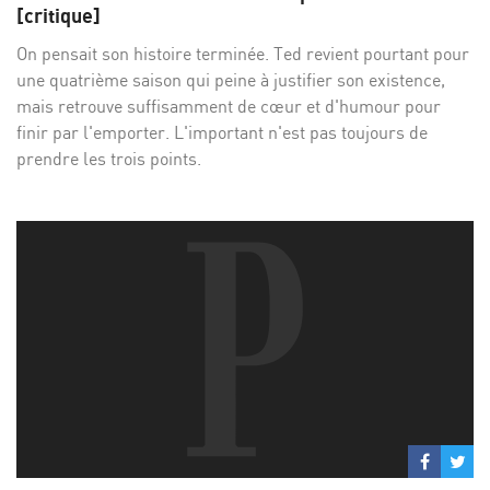
Facebo
Twi
[critique]
On pensait son histoire terminée. Ted revient pourtant pour
une quatrième saison qui peine à justifier son existence,
mais retrouve suffisamment de cœur et d'humour pour
finir par l'emporter. L'important n'est pas toujours de
prendre les trois points.
Partage
Par